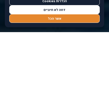
הגדרות Cookies
דחה לא חיוניים
אשר הכל
מובילים את הסחר
אודות החברה
הבינלאומי של ישראל
מעין לוגיסטיקה (1977) בע"מ
היא חברת שילוח ולוגיסטיקה
ישראלית ותיקה, המתמחה בשילוח ימי ואווירי, עמילות מכס ופתרונות
שילוח בינלאומי. עם ניסיון עשיר, ידע רגולטורי עמוק וצוות מומחים
רב-תחומי, אנו מלווים חברות מובילות בתעשייה, סחר ומסחר בינלאומי
– ומייצרים שקט תפעולי לאורך כל הדרך.
אנו מחברים בין דיוק מקומי לביצוע גלובלי: ניהול שרשרת אספקה,
תכנון נתיבים חכמים, שליטה מלאה בעלויות וזמני הגעה, ושירות אישי