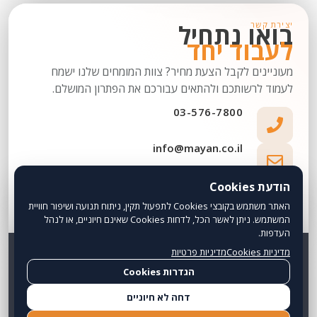
בואו נתחיל
יצירת קשר
לעבוד יחד
מעוניינים לקבל הצעת מחיר? צוות המומחים שלנו ישמח
לעמוד לרשותכם ולהתאים עבורכם את הפתרון המושלם.
03-576-7800
info@mayan.co.il
הודעת Cookies
הירקון 2, בניין אלייד (קומה 13),
האתר משתמש בקובצי Cookies לתפעול תקין, ניתוח תנועה ושיפור חוויית
בני ברק, 5126012
המשתמש. ניתן לאשר הכל, לדחות Cookies שאינם חיוניים, או לנהל
העדפות.
מדיניות Cookies
מדיניות פרטיות
שם מלא
הגדרות Cookies
דחה לא חיוניים