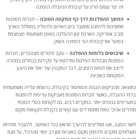
זה יצר עומס חריג על קיבולת ההובלה הזמינה
המשך ההפלגות דרך כף התקווה הטובה
– חברות הספנות
ממשיכות להימנע ממעבר בים האדום ולהפליג במסלול הארוך
סביב אפריקה. הארכת זמן ההפלגה באופן משמעותי מצמצמת
בפועל את קיבולת הצי הזמינה בשוק.
שיבושים בלוחות ההפלגה
– עקב פיגורים מצטברים, חברות
הספנות מבטלות הפלגות ומדלגות על פקידות בנמלים במטרה
לייצב את לוחות הזמנים, דבר המקטין עוד יותר את היצע
המקומות באוניות.
כתוצאה מהביקוש הגבוה והמחסור בקיבולת, נרשמת עלייה משמעותית
בדמי ההובלה, כאשר חברות הספנות מעניקות עדיפות להזמנות
בתעריפים גבוהים יותר. במקרים רבים, גם לקוחות בעלי הסכמי
מחירים ארוכי טווח מתמודדים עם קשיים בקבלת הקצאות מקום
לאור המצב, אנו ממליצים להיערך מראש ככל האפשר, להעביר תחזיות
משלוחים מוקדם ולהזמין מקום באוניות זמן רב יותר מהרגיל, על מנת