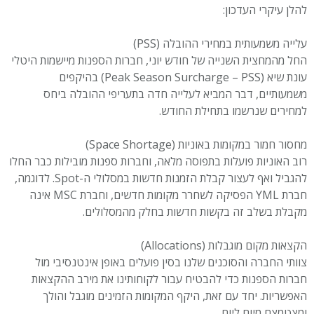
להלן עיקרי העדכון:
עלייה משמעותית במחירי ההובלה (PSS)
החל מהמחצית השנייה של חודש יוני, חברות הספנות מיישמות היטלי
עונת שיא (Peak Season Surcharge – PSS) בהיקפים
משמעותיים, דבר המביא לעלייה חדה בתעריפי ההובלה ביחס
למחירים שנרשמו בתחילת החודש.
מחסור חמור במקומות באוניות (Space Shortage)
רוב האוניות פועלות בתפוסה מלאה, וחברות ספנות מובילות כבר החלו
להגביל ואף לעצור קבלת הזמנות חדשות במסלולי ה-Spot. לדוגמה,
חברת YML הפסיקה לשחרר מקומות חדשים, וחברת MSC אינה
מקבלת בשלב זה בקשות חדשות בחלק מהמסלולים.
הקצאות מקום מוגבלות (Allocations)
צוותי החברה והסוכנים שלנו בסין פועלים באופן אינטנסיבי מול
חברות הספנות כדי להבטיח עבור לקוחותינו את מירב ההקצאות
האפשריות. יחד עם זאת, היקף המקומות הזמינים מוגבל והולך
ומצטמצם מיום ליום.